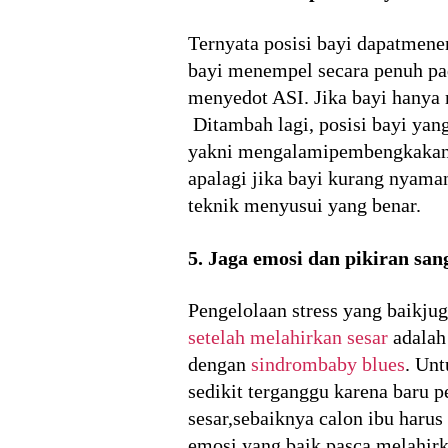
Ternyata posisi bayi dapatmene
bayi menempel secara penuh pad
menyedot ASI. Jika bayi hanya 
Ditambah lagi, posisi bayi yan
yakni mengalamipembengkakan. M
apalagi jika bayi kurang nyama
teknik menyusui yang benar.
5. Jaga emosi dan pikiran san
Pengelolaan stress yang baikju
setelah melahirkan sesar
adalah 
dengan
sindrombaby blues
. Un
sedikit terganggu karena baru p
sesar,sebaiknya calon ibu haru
emosi yang baik pasca melahirk