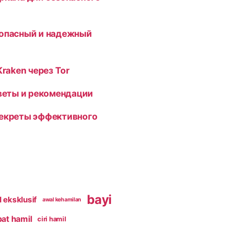
зопасный и надежный
Kraken через Tor
оветы и рекомендации
секреты эффективного
bayi
 eksklusif
awal kehamilan
pat hamil
ciri hamil