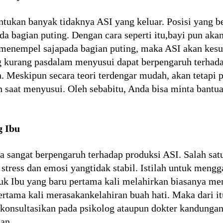
ntukan banyak tidaknya ASI yang keluar. Posisi yang 
a bagian puting. Dengan cara seperti itu,bayi pun ak
menempel sajapada bagian puting, maka ASI akan kesul
g kurang pasdalam menyusui dapat berpengaruh terhadap
eskipun secara teori terdengar mudah, akan tetapi p
n saat menyusui. Oleh sebabitu, Anda bisa minta bant
g Ibu
ga sangat berpengaruh terhadap produksi ASI. Salah sa
stress dan emosi yangtidak stabil. Istilah untuk meng
tuk Ibu yang baru pertama kali melahirkan biasanya m
ertama kali merasakankelahiran buah hati. Maka dari it
s konsultasikan pada psikolog ataupun dokter kandung
an.