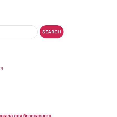
,
9
ркала для безопасного