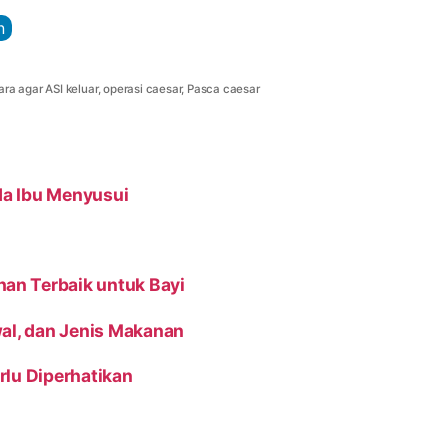
n
ara agar ASI keluar
,
operasi caesar
,
Pasca caesar
da Ibu Menyusui
an Terbaik untuk Bayi
adwal, dan Jenis Makanan
rlu Diperhatikan