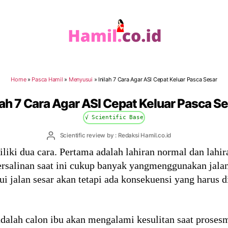
Hamil.co.id
Home
»
Pasca Hamil
»
Menyusui
»
Inilah 7 Cara Agar ASI Cepat Keluar Pasca Sesar
lah 7 Cara Agar ASI Cepat Keluar Pasca S
√ Scientific Base
Post
Scientific review by : Redaksi Hamil.co.id
author
iki dua cara. Pertama adalah lahiran normal dan lahir
salinan saat ini cukup banyak yangmenggunakan jalan 
ui jalan sesar akan tetapi ada konsekuensi yang harus d
lah calon ibu akan mengalami kesulitan saat prosesm