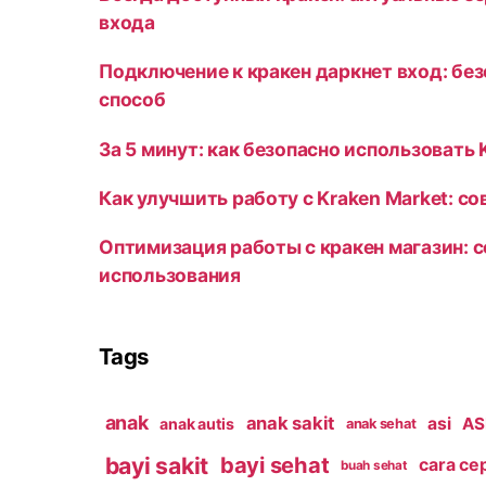
входа
Подключение к кракен даркнет вход: бе
способ
За 5 минут: как безопасно использовать 
Как улучшить работу с Kraken Market: с
Оптимизация работы с кракен магазин: 
использования
Tags
anak
anak sakit
asi
ASI
anak autis
anak sehat
bayi sakit
bayi sehat
cara ce
buah sehat