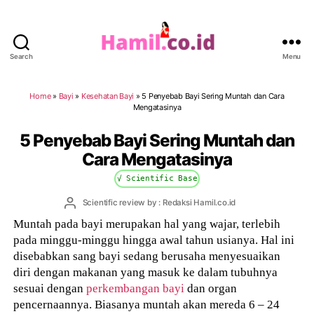
Search
Menu
Hamil.co.id
Home
»
Bayi
»
Kesehatan Bayi
»
5 Penyebab Bayi Sering Muntah dan Cara
Mengatasinya
5 Penyebab Bayi Sering Muntah dan
Cara Mengatasinya
√ Scientific Base
Post
Scientific review by : Redaksi Hamil.co.id
author
Muntah pada bayi merupakan hal yang wajar, terlebih
pada minggu-minggu hingga awal tahun usianya. Hal ini
disebabkan sang bayi sedang berusaha menyesuaikan
diri dengan makanan yang masuk ke dalam tubuhnya
sesuai dengan
perkembangan bayi
dan organ
pencernaannya. Biasanya muntah akan mereda 6 – 24