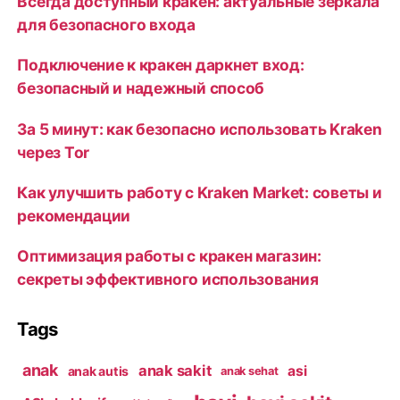
Всегда доступный кракен: актуальные зеркала
для безопасного входа
Подключение к кракен даркнет вход:
безопасный и надежный способ
За 5 минут: как безопасно использовать Kraken
через Tor
Как улучшить работу с Kraken Market: советы и
рекомендации
Оптимизация работы с кракен магазин:
секреты эффективного использования
Tags
anak
anak sakit
asi
anak autis
anak sehat