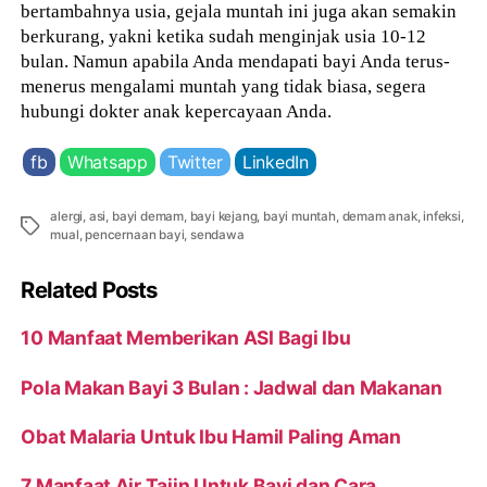
bertambahnya usia, gejala muntah ini juga akan semakin
berkurang, yakni ketika sudah menginjak usia 10-12
bulan. Namun apabila Anda mendapati bayi Anda terus-
menerus mengalami muntah yang tidak biasa, segera
hubungi dokter anak kepercayaan Anda.
fb
Whatsapp
Twitter
LinkedIn
alergi
,
asi
,
bayi demam
,
bayi kejang
,
bayi muntah
,
demam anak
,
infeksi
,
Tags
mual
,
pencernaan bayi
,
sendawa
Related Posts
10 Manfaat Memberikan ASI Bagi Ibu
Pola Makan Bayi 3 Bulan : Jadwal dan Makanan
Obat Malaria Untuk Ibu Hamil Paling Aman
7 Manfaat Air Tajin Untuk Bayi dan Cara