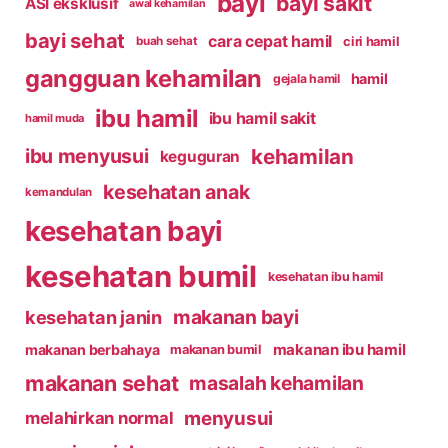
bayi
bayi sakit
ASI eksklusif
awal kehamilan
bayi sehat
cara cepat hamil
ciri hamil
buah sehat
gangguan kehamilan
hamil
gejala hamil
ibu hamil
ibu hamil sakit
hamil muda
kehamilan
ibu menyusui
keguguran
kesehatan anak
kemandulan
kesehatan bayi
kesehatan bumil
kesehatan ibu hamil
makanan bayi
kesehatan janin
makanan ibu hamil
makanan berbahaya
makanan bumil
makanan sehat
masalah kehamilan
menyusui
melahirkan normal