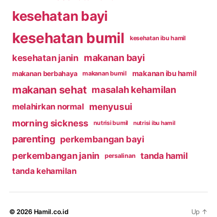
kesehatan bayi
kesehatan bumil
kesehatan ibu hamil
makanan bayi
kesehatan janin
makanan ibu hamil
makanan berbahaya
makanan bumil
makanan sehat
masalah kehamilan
menyusui
melahirkan normal
morning sickness
nutrisi bumil
nutrisi ibu hamil
parenting
perkembangan bayi
perkembangan janin
tanda hamil
persalinan
tanda kehamilan
© 2026
Hamil.co.id
Up
↑