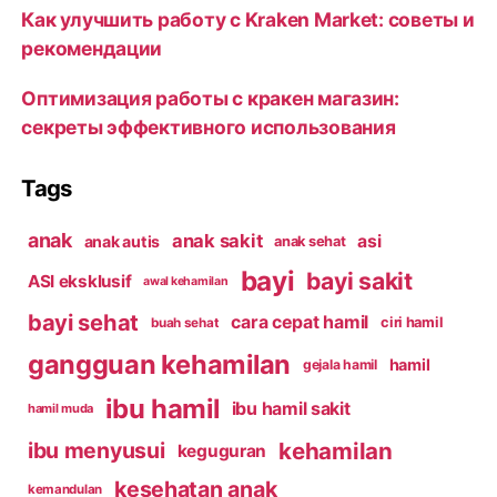
Как улучшить работу с Kraken Market: советы и
рекомендации
Оптимизация работы с кракен магазин:
секреты эффективного использования
Tags
anak
anak sakit
asi
anak autis
anak sehat
bayi
bayi sakit
ASI eksklusif
awal kehamilan
bayi sehat
cara cepat hamil
ciri hamil
buah sehat
gangguan kehamilan
hamil
gejala hamil
ibu hamil
ibu hamil sakit
hamil muda
kehamilan
ibu menyusui
keguguran
kesehatan anak
kemandulan