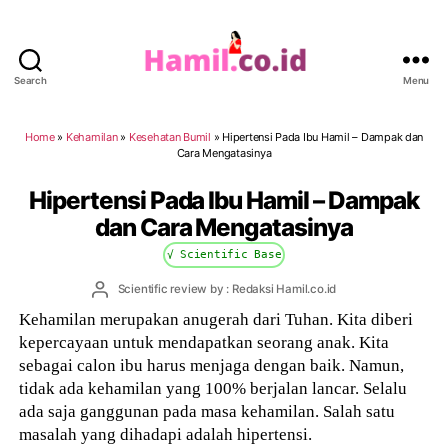
Search
Menu
Hamil.co.id
Home
»
Kehamilan
»
Kesehatan Bumil
»
Hipertensi Pada Ibu Hamil – Dampak dan
Cara Mengatasinya
Hipertensi Pada Ibu Hamil – Dampak
dan Cara Mengatasinya
√ Scientific Base
Post
Scientific review by : Redaksi Hamil.co.id
author
Kehamilan merupakan anugerah dari Tuhan. Kita diberi
kepercayaan untuk mendapatkan seorang anak. Kita
sebagai calon ibu harus menjaga dengan baik. Namun,
tidak ada kehamilan yang 100% berjalan lancar. Selalu
ada saja ganggunan pada masa kehamilan. Salah satu
masalah yang dihadapi adalah hipertensi.