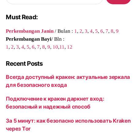
Must Read:
Perkembangan Janin
/ Bulan :
1
,
2
,
3
,
4
,
5
,
6
,
7
,
8
,
9
Perkembangan Bayi
/ Bln :
1
,
2
,
3
,
4
,
5
,
6
,
7
,
8
,
9
,
10
,
11
,
12
Recent Posts
Всегда доступный кракен: актуальные зеркала
для безопасного входа
Подключение к кракен даркнет вход:
безопасный и надежный способ
За 5 минут: как безопасно использовать Kraken
через Tor