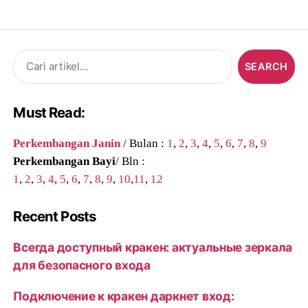
Search
for:
Must Read:
Perkembangan Janin
/ Bulan :
1
,
2
,
3
,
4
,
5
,
6
,
7
,
8
,
9
Perkembangan Bayi
/ Bln :
1
,
2
,
3
,
4
,
5
,
6
,
7
,
8
,
9
,
10
,
11
,
12
Recent Posts
Всегда доступный кракен: актуальные зеркала
для безопасного входа
Подключение к кракен даркнет вход: