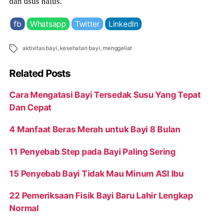
dan usus halus.
fb
Whatsapp
Twitter
LinkedIn
Tags
aktivitas bayi
,
kesehatan bayi
,
menggeliat
Related Posts
Cara Mengatasi Bayi Tersedak Susu Yang Tepat
Dan Cepat
4 Manfaat Beras Merah untuk Bayi 8 Bulan
11 Penyebab Step pada Bayi Paling Sering
15 Penyebab Bayi Tidak Mau Minum ASI Ibu
22 Pemeriksaan Fisik Bayi Baru Lahir Lengkap
Normal