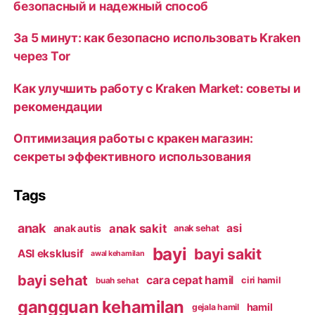
безопасный и надежный способ
За 5 минут: как безопасно использовать Kraken
через Tor
Как улучшить работу с Kraken Market: советы и
рекомендации
Оптимизация работы с кракен магазин:
секреты эффективного использования
Tags
anak
anak sakit
asi
anak autis
anak sehat
bayi
bayi sakit
ASI eksklusif
awal kehamilan
bayi sehat
cara cepat hamil
ciri hamil
buah sehat
gangguan kehamilan
hamil
gejala hamil