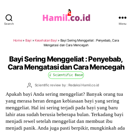
Search
Menu
Hamil.co.id
Home
»
Bayi
»
Kesehatan Bayi
»
Bayi Sering Menggeliat : Penyebab, Cara
Mengatasi dan Cara Mencegah
Bayi Sering Menggeliat : Penyebab,
Cara Mengatasi dan Cara Mencegah
√ Scientific Base
Post
Scientific review by : Redaksi Hamil.co.id
author
Apakah bayi Anda sering menggeliat? Banyak orang tua
yang merasa heran dengan kebiasaan bayi yang sering
menggeliat. Hal ini sering terjadi pada bayi yang baru
lahir atau sudah berusia beberapa bulan. Terkadang bayi
menjadi rewel setelah menggeliat dan membuat ibu
menjadi panik. Anda juga pasti berpikir, mungkinkah ada