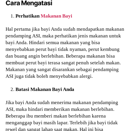
Cara Mengatasi
Perhatikan
Makanan Bayi
Hal pertama jika bayi Anda sudah mendapatkan makanan
pendamping ASI, maka perhatikan jenis makanan untuk
bayi Anda. Hindari semua makanan yang bisa
menyebabkan perut bayi tidak nyaman, perut kembung
dan buang angin berlebihan. Beberapa makanan bisa
membuat perut bayi terasa sangat penuh setelah makan.
Makanan yang sangat disarankan sebagai pendamping
ASI juga tidak boleh menyebabkan alergi.
Batasi Makanan Bayi Anda
Jika bayi Anda sudah menerima makanan pendamping
ASI, maka hindari memberikan makanan berlebihan.
Beberapa ibu memberi makan berlebihan karena
menganggap bayi masih lapar. Terlebih jika bayi tidak
rewel dan sangat lahap saat makan. Hal ini bisa