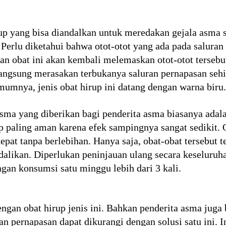
irup yang bisa diandalkan untuk meredakan gejala asma s
Perlu diketahui bahwa otot-otot yang ada pada saluran
 dan obat ini akan kembali melemaskan otot-otot terse
langsung merasakan terbukanya saluran pernapasan sehi
umnya, jenis obat hirup ini datang dengan warna biru.
ma yang diberikan bagi penderita asma biasanya adala
 paling aman karena efek sampingnya sangat sedikit. O
pat tanpa berlebihan. Hanya saja, obat-obat tersebut 
dalikan. Diperlukan peninjauan ulang secara keseluruh
gan konsumsi satu minggu lebih dari 3 kali.
ngan obat hirup jenis ini. Bahkan penderita asma jug
n pernapasan dapat dikurangi dengan solusi satu ini. I