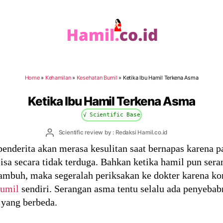
Hamil.co.id
Home
»
Kehamilan
»
Kesehatan Bumil
»
Ketika Ibu Hamil Terkena Asma
Ketika Ibu Hamil Terkena Asma
√ Scientific Base
Post
Scientific review by : Redaksi Hamil.co.id
author
enderita akan merasa kesulitan saat bernapas karena 
isa secara tidak terduga. Bahkan ketika hamil pun sera
buh, maka segeralah periksakan ke dokter karena kond
bumil
sendiri. Serangan asma tentu selalu ada penyebab
yang berbeda.