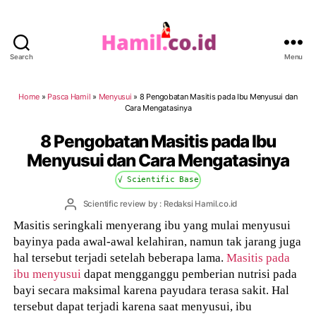
Search
Menu
Hamil.co.id
Home
»
Pasca Hamil
»
Menyusui
»
8 Pengobatan Masitis pada Ibu Menyusui dan
Cara Mengatasinya
8 Pengobatan Masitis pada Ibu
Menyusui dan Cara Mengatasinya
√ Scientific Base
Post
Scientific review by : Redaksi Hamil.co.id
author
Masitis seringkali menyerang ibu yang mulai menyusui
bayinya pada awal-awal kelahiran, namun tak jarang juga
hal tersebut terjadi setelah beberapa lama.
Masitis pada
ibu menyusui
dapat mengganggu pemberian nutrisi pada
bayi secara maksimal karena payudara terasa sakit. Hal
tersebut dapat terjadi
karena saat menyusui, ibu