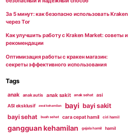
безопасный и надежный способ
За 5 минут: как безопасно использовать Kraken
через Tor
Как улучшить работу с Kraken Market: советы и
рекомендации
Оптимизация работы с кракен магазин:
секреты эффективного использования
Tags
anak
anak sakit
asi
anak autis
anak sehat
bayi
bayi sakit
ASI eksklusif
awal kehamilan
bayi sehat
cara cepat hamil
ciri hamil
buah sehat
gangguan kehamilan
hamil
gejala hamil