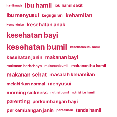
ibu hamil
ibu hamil sakit
hamil muda
kehamilan
ibu menyusui
keguguran
kesehatan anak
kemandulan
kesehatan bayi
kesehatan bumil
kesehatan ibu hamil
makanan bayi
kesehatan janin
makanan ibu hamil
makanan berbahaya
makanan bumil
makanan sehat
masalah kehamilan
menyusui
melahirkan normal
morning sickness
nutrisi bumil
nutrisi ibu hamil
parenting
perkembangan bayi
perkembangan janin
tanda hamil
persalinan