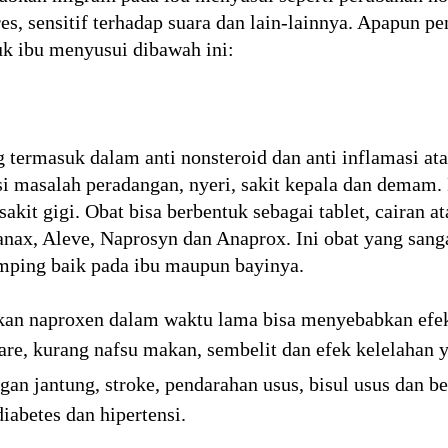
tres, sensitif terhadap suara dan lain-lainnya. Apapun 
k ibu menyusui dibawah ini:
g termasuk dalam anti nonsteroid dan anti inflamasi a
i masalah peradangan, nyeri, sakit kepala dan demam. 
sakit gigi. Obat bisa berbentuk sebagai tablet, cairan 
lanax, Aleve, Naprosyn dan Anaprox. Ini obat yang san
mping baik pada ibu maupun bayinya.
an naproxen dalam waktu lama bisa menyebabkan efek
iare, kurang nafsu makan, sembelit dan efek kelelahan 
gan jantung, stroke, pendarahan usus, bisul usus dan 
iabetes dan hipertensi.