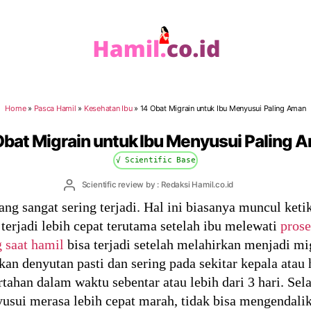
Hamil.co.id
Home
»
Pasca Hamil
»
Kesehatan Ibu
»
14 Obat Migrain untuk Ibu Menyusui Paling Aman
Obat Migrain untuk Ibu Menyusui Paling 
√ Scientific Base
Post
Scientific review by : Redaksi Hamil.co.id
author
 sangat sering terjadi. Hal ini biasanya muncul ket
 terjadi lebih cepat terutama setelah ibu melewati
prose
 saat hamil
bisa terjadi setelah melahirkan menjadi m
n denyutan pasti dan sering pada sekitar kepala atau h
rtahan dalam waktu sebentar atau lebih dari 3 hari. S
usui merasa lebih cepat marah, tidak bisa mengendali