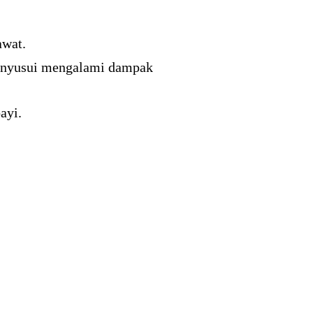
awat.
menyusui mengalami dampak
ayi.