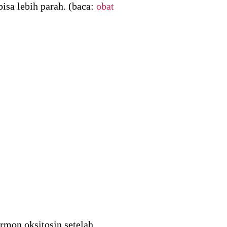
isa lebih parah. (baca:
obat
rmon oksitosin setelah