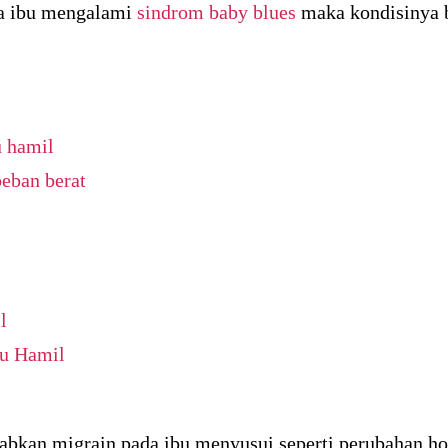
ka ibu mengalami
sindrom baby blues
maka kondisinya b
u hamil
beban berat
l
bu Hamil
bkan migrain pada ibu menyusui seperti perubahan ho