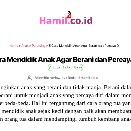
Hamil.co.id
Home
»
Anak
»
Parenting
»
5 Cara Mendidik Anak Agar Berani dan Percaya Diri
ra Mendidik Anak Agar Berani dan Percaya
√ Scientific Base
Post
Scientific review by : Redaksi Hamil.co.id
author
inginkan anak yang berani dan tidak manja. Berani dal
 berani untuk menjadi anak yang percaya diri dalam me
berbeda-beda. Hal ini tergantung dari cara orang tua y
ak mendidik anak sejak kecil dengan baik akan membua
tian orang tua dalam mendampingi tumbuh kembang anak