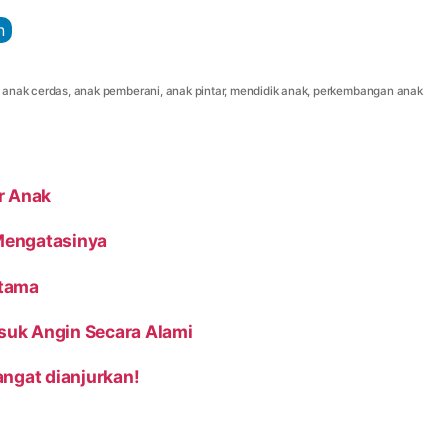
n
,
anak cerdas
,
anak pemberani
,
anak pintar
,
mendidik anak
,
perkembangan anak
Umur Anak
Mengatasinya
Utama
suk Angin Secara Alami
angat dianjurkan!