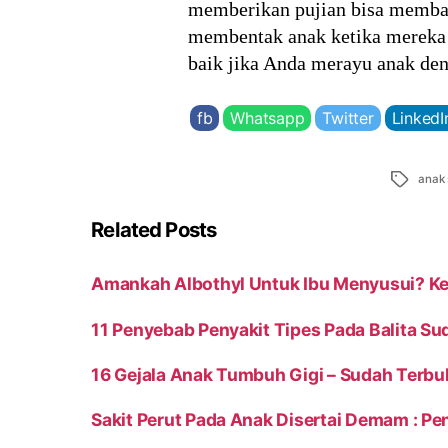
memberikan pujian bisa memban
membentak anak ketika mereka 
baik jika Anda merayu anak de
fb
Whatsapp
Twitter
LinkedI
Tags
anak 
Related Posts
Amankah Albothyl Untuk Ibu Menyusui? K
11 Penyebab Penyakit Tipes Pada Balita Su
16 Gejala Anak Tumbuh Gigi – Sudah Terbu
Sakit Perut Pada Anak Disertai Demam : P