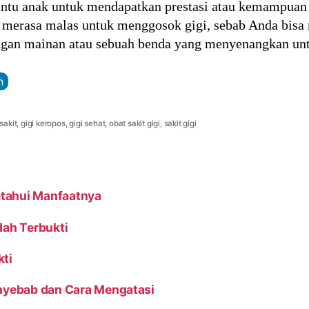
tu anak untuk mendapatkan prestasi atau kemampuan ya
merasa malas untuk menggosok gigi, sebab Anda bisa
ngan mainan atau sebuah benda yang menyenangkan unt
n
sakit
,
gigi keropos
,
gigi sehat
,
obat sakit gigi
,
sakit gigi
etahui Manfaatnya
dah Terbukti
kti
enyebab dan Cara Mengatasi