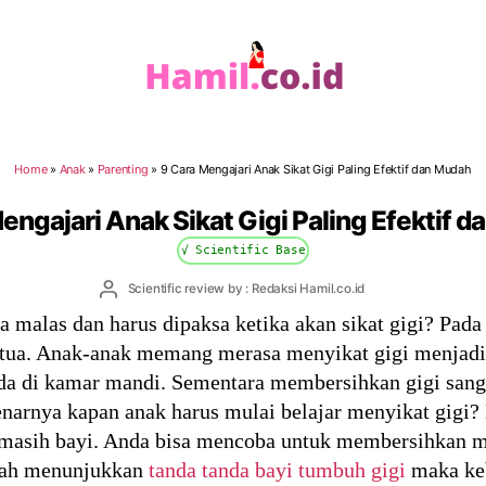
Hamil.co.id
Home
»
Anak
»
Parenting
»
9 Cara Mengajari Anak Sikat Gigi Paling Efektif dan Mudah
engajari Anak Sikat Gigi Paling Efektif 
√ Scientific Base
Post
Scientific review by : Redaksi Hamil.co.id
author
malas dan harus dipaksa ketika akan sikat gigi? Pada
 tua. Anak-anak memang merasa menyikat gigi menjadi
a di kamar mandi. Sementara membersihkan gigi sanga
benarnya kapan anak harus mulai belajar menyikat gigi?
t masih bayi. Anda bisa mencoba untuk membersihkan m
udah menunjukkan
tanda tanda bayi tumbuh gigi
maka keb