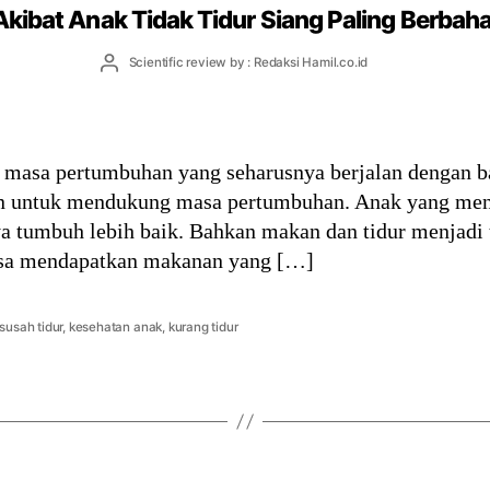
Akibat Anak Tidak Tidur Siang Paling Berbah
Post
Scientific review by : Redaksi Hamil.co.id
author
sa pertumbuhan yang seharusnya berjalan dengan bai
kan untuk mendukung masa pertumbuhan. Anak yang me
ya tumbuh lebih baik. Bahkan makan dan tidur menjadi 
bisa mendapatkan makanan yang […]
susah tidur
,
kesehatan anak
,
kurang tidur