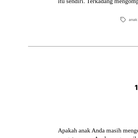
itu sendiri. Terkadang mengom
Tags
anak
1
Apakah anak Anda masih mengo