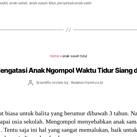
sakit
,
anak sehat
,
anak susah tidur
,
penyebab anak sakit
Home
»
anak susah tidur
Mengatasi Anak Ngompol Waktu Tidur Siang 
Post
Scientific review by : Redaksi Hamil.co.id
author
 biasa untuk balita yang berumur dibawah 3 tahun. N
capai usia sekolah. Mengompol menyebabkan anak sama
l. Tentu saja ini hal yang sangat memalukan, baik unt