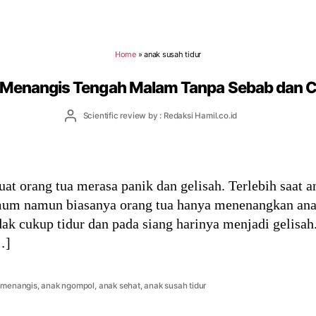
Home
»
anak susah tidur
 Menangis Tengah Malam Tanpa Sebab dan C
Post
Scientific review by : Redaksi Hamil.co.id
author
t orang tua merasa panik dan gelisah. Terlebih saat 
umum namun biasanya orang tua hanya menenangkan ana
ak cukup tidur dan pada siang harinya menjadi gelisah
…]
 menangis
,
anak ngompol
,
anak sehat
,
anak susah tidur