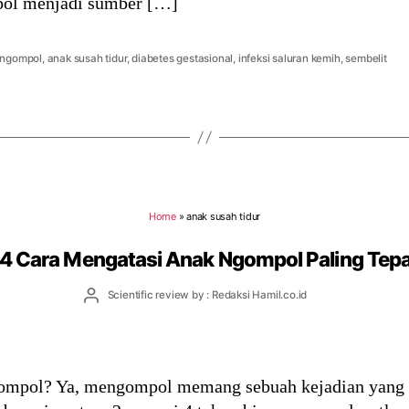
pol menjadi sumber […]
 ngompol
,
anak susah tidur
,
diabetes gestasional
,
infeksi saluran kemih
,
sembelit
Home
»
anak susah tidur
4 Cara Mengatasi Anak Ngompol Paling Tep
Post
Scientific review by : Redaksi Hamil.co.id
author
mpol? Ya, mengompol memang sebuah kejadian yang sa