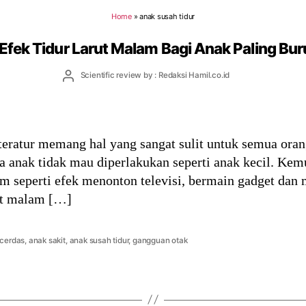
Home
»
anak susah tidur
 Efek Tidur Larut Malam Bagi Anak Paling Bur
Post
Scientific review by : Redaksi Hamil.co.id
author
eratur memang hal yang sangat sulit untuk semua orang 
a anak tidak mau diperlakukan seperti anak kecil. Kem
m seperti efek menonton televisi, bermain gadget dan m
at malam […]
 cerdas
,
anak sakit
,
anak susah tidur
,
gangguan otak