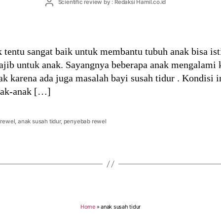
Post
Scientific review by : Redaksi Hamil.co.id
author
entu sangat baik untuk membantu tubuh anak bisa istir
ib untuk anak. Sayangnya beberapa anak mengalami ke
ak karena ada juga masalah bayi susah tidur . Kondisi i
nak-anak […]
 rewel
,
anak susah tidur
,
penyebab rewel
Home
»
anak susah tidur