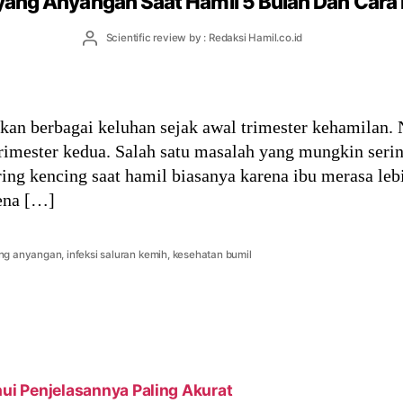
ang Anyangan Saat Hamil 5 Bulan Dan Cara
Post
Scientific review by : Redaksi Hamil.co.id
author
an berbagai keluhan sejak awal trimester kehamilan.
rimester kedua. Salah satu masalah yang mungkin sering
ing kencing saat hamil biasanya karena ibu merasa lebi
rena […]
ng anyangan
,
infeksi saluran kemih
,
kesehatan bumil
hui Penjelasannya Paling Akurat