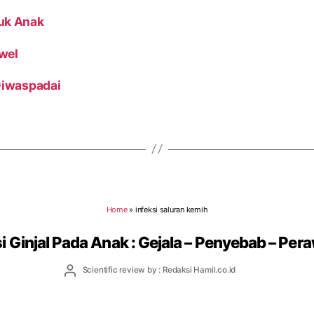
uk Anak
wel
 Diwaspadai
Home
»
infeksi saluran kemih
si Ginjal Pada Anak : Gejala – Penyebab – Per
Post
Scientific review by : Redaksi Hamil.co.id
author