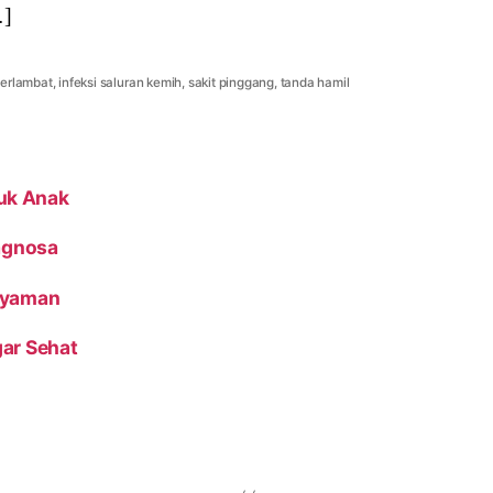
…]
terlambat
,
infeksi saluran kemih
,
sakit pinggang
,
tanda hamil
uk Anak
iagnosa
Nyaman
ar Sehat