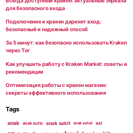
Всегда доступный кракен: актуальные зеркала
для безопасного входа
Подключение к кракен даркнет вход:
безопасный и надежный способ
За 5 минут: как безопасно использовать Kraken
через Tor
Как улучшить работу с Kraken Market: советы и
рекомендации
Оптимизация работы с кракен магазин:
секреты эффективного использования
Tags
anak
anak sakit
asi
anak autis
anak sehat