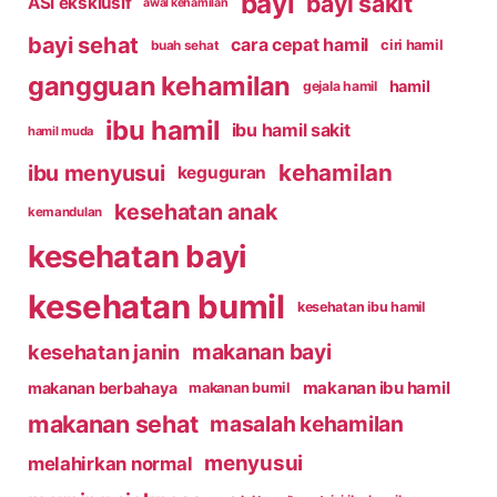
bayi
bayi sakit
ASI eksklusif
awal kehamilan
bayi sehat
cara cepat hamil
ciri hamil
buah sehat
gangguan kehamilan
hamil
gejala hamil
ibu hamil
ibu hamil sakit
hamil muda
kehamilan
ibu menyusui
keguguran
kesehatan anak
kemandulan
kesehatan bayi
kesehatan bumil
kesehatan ibu hamil
makanan bayi
kesehatan janin
makanan ibu hamil
makanan berbahaya
makanan bumil
makanan sehat
masalah kehamilan
menyusui
melahirkan normal