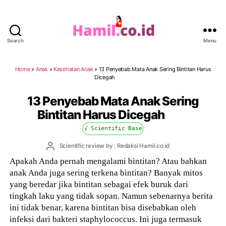
Search
Menu
Hamil.co.id
Home
»
Anak
»
Kesehatan Anak
»
13 Penyebab Mata Anak Sering Bintitan Harus
Dicegah
13 Penyebab Mata Anak Sering
Bintitan Harus Dicegah
√ Scientific Base
Post
Scientific review by : Redaksi Hamil.co.id
author
Apakah Anda pernah mengalami bintitan? Atau bahkan
anak Anda juga sering terkena bintitan? Banyak mitos
yang beredar jika bintitan sebagai efek buruk dari
tingkah laku yang tidak sopan. Namun sebenarnya berita
ini tidak benar, karena bintitan bisa disebabkan oleh
infeksi dari bakteri staphylococcus. Ini juga termasuk