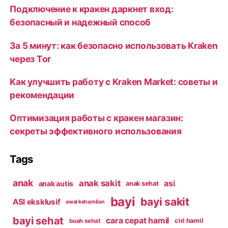
Подключение к кракен даркнет вход:
безопасный и надежный способ
За 5 минут: как безопасно использовать Kraken
через Tor
Как улучшить работу с Kraken Market: советы и
рекомендации
Оптимизация работы с кракен магазин:
секреты эффективного использования
Tags
anak
anak sakit
asi
anak autis
anak sehat
bayi
bayi sakit
ASI eksklusif
awal kehamilan
bayi sehat
cara cepat hamil
ciri hamil
buah sehat