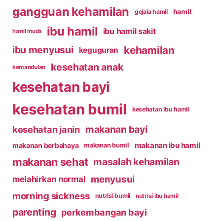
gangguan kehamilan
hamil
gejala hamil
ibu hamil
ibu hamil sakit
hamil muda
kehamilan
ibu menyusui
keguguran
kesehatan anak
kemandulan
kesehatan bayi
kesehatan bumil
kesehatan ibu hamil
makanan bayi
kesehatan janin
makanan ibu hamil
makanan berbahaya
makanan bumil
makanan sehat
masalah kehamilan
menyusui
melahirkan normal
morning sickness
nutrisi bumil
nutrisi ibu hamil
parenting
perkembangan bayi