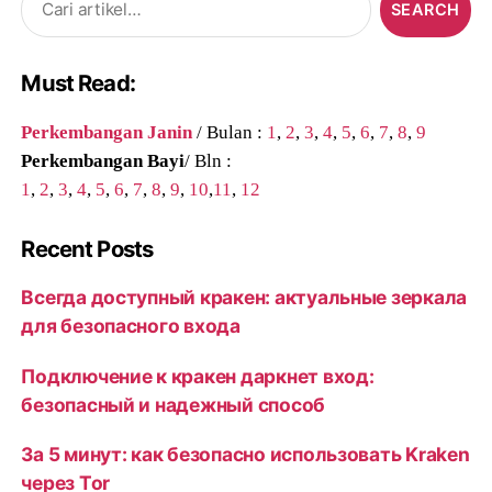
for:
Must Read:
Perkembangan Janin
/ Bulan :
1
,
2
,
3
,
4
,
5
,
6
,
7
,
8
,
9
Perkembangan Bayi
/ Bln :
1
,
2
,
3
,
4
,
5
,
6
,
7
,
8
,
9
,
10
,
11
,
12
Recent Posts
Всегда доступный кракен: актуальные зеркала
для безопасного входа
Подключение к кракен даркнет вход:
безопасный и надежный способ
За 5 минут: как безопасно использовать Kraken
через Tor