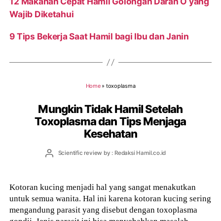
12 Makanan Cepat Hamil Golongan Darah O yang
Wajib Diketahui
9 Tips Bekerja Saat Hamil bagi Ibu dan Janin
Home
»
toxoplasma
Mungkin Tidak Hamil Setelah
Toxoplasma dan Tips Menjaga
Kesehatan
Post
Scientific review by : Redaksi Hamil.co.id
author
Kotoran kucing menjadi hal yang sangat menakutkan
untuk semua wanita. Hal ini karena kotoran kucing sering
mengandung parasit yang disebut dengan toxoplasma
gondii. Jenis parasit ini bisa menyebabkan masalah