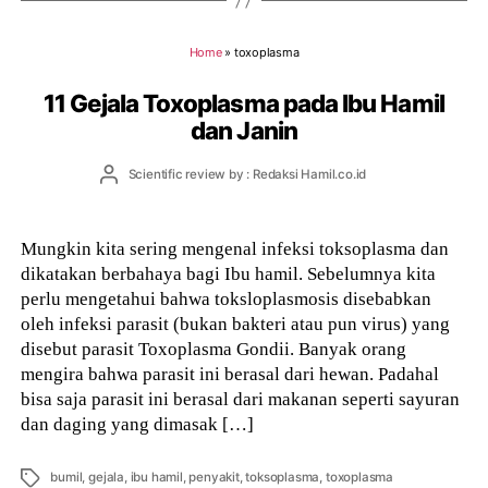
Home
»
toxoplasma
11 Gejala Toxoplasma pada Ibu Hamil
dan Janin
Post
Scientific review by : Redaksi Hamil.co.id
author
Mungkin kita sering mengenal infeksi toksoplasma dan
dikatakan berbahaya bagi Ibu hamil. Sebelumnya kita
perlu mengetahui bahwa toksloplasmosis disebabkan
oleh infeksi parasit (bukan bakteri atau pun virus) yang
disebut parasit Toxoplasma Gondii. Banyak orang
mengira bahwa parasit ini berasal dari hewan. Padahal
bisa saja parasit ini berasal dari makanan seperti sayuran
dan daging yang dimasak […]
Tags
bumil
,
gejala
,
ibu hamil
,
penyakit
,
toksoplasma
,
toxoplasma