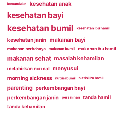
kesehatan anak
kemandulan
kesehatan bayi
kesehatan bumil
kesehatan ibu hamil
makanan bayi
kesehatan janin
makanan ibu hamil
makanan berbahaya
makanan bumil
makanan sehat
masalah kehamilan
menyusui
melahirkan normal
morning sickness
nutrisi bumil
nutrisi ibu hamil
parenting
perkembangan bayi
perkembangan janin
tanda hamil
persalinan
tanda kehamilan