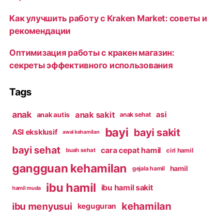
Как улучшить работу с Kraken Market: советы и
рекомендации
Оптимизация работы с кракен магазин:
секреты эффективного использования
Tags
anak
anak sakit
asi
anak autis
anak sehat
bayi
bayi sakit
ASI eksklusif
awal kehamilan
bayi sehat
cara cepat hamil
ciri hamil
buah sehat
gangguan kehamilan
hamil
gejala hamil
ibu hamil
ibu hamil sakit
hamil muda
kehamilan
ibu menyusui
keguguran