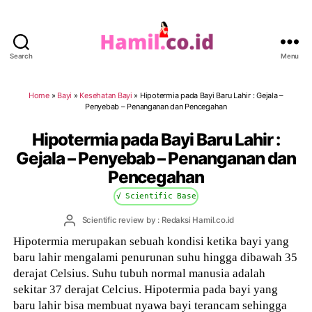
Search
Menu
Hamil.co.id
Home
»
Bayi
»
Kesehatan Bayi
»
Hipotermia pada Bayi Baru Lahir : Gejala –
Penyebab – Penanganan dan Pencegahan
Hipotermia pada Bayi Baru Lahir :
Gejala – Penyebab – Penanganan dan
Pencegahan
√ Scientific Base
Post
Scientific review by : Redaksi Hamil.co.id
author
Hipotermia merupakan sebuah kondisi ketika bayi yang
baru lahir mengalami penurunan suhu hingga dibawah 35
derajat Celsius. Suhu tubuh normal manusia adalah
sekitar 37 derajat Celcius. Hipotermia pada bayi yang
baru lahir bisa membuat nyawa bayi terancam sehingga