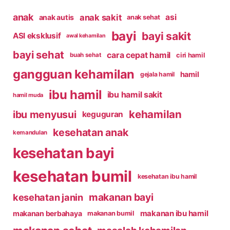
anak
anak sakit
asi
anak autis
anak sehat
bayi
bayi sakit
ASI eksklusif
awal kehamilan
bayi sehat
cara cepat hamil
ciri hamil
buah sehat
gangguan kehamilan
hamil
gejala hamil
ibu hamil
ibu hamil sakit
hamil muda
kehamilan
ibu menyusui
keguguran
kesehatan anak
kemandulan
kesehatan bayi
kesehatan bumil
kesehatan ibu hamil
makanan bayi
kesehatan janin
makanan ibu hamil
makanan berbahaya
makanan bumil