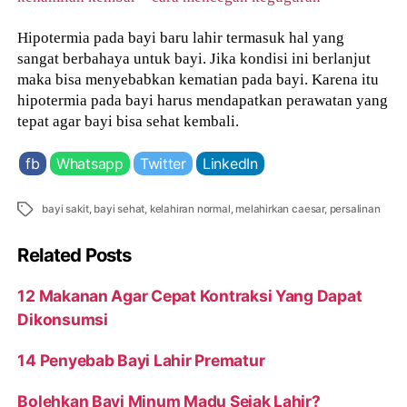
Hipotermia pada bayi baru lahir termasuk hal yang
sangat berbahaya untuk bayi. Jika kondisi ini berlanjut
maka bisa menyebabkan kematian pada bayi. Karena itu
hipotermia pada bayi harus mendapatkan perawatan yang
tepat agar bayi bisa sehat kembali.
fb
Whatsapp
Twitter
LinkedIn
Tags
bayi sakit
,
bayi sehat
,
kelahiran normal
,
melahirkan caesar
,
persalinan
Related Posts
12 Makanan Agar Cepat Kontraksi Yang Dapat
Dikonsumsi
14 Penyebab Bayi Lahir Prematur
Bolehkan Bayi Minum Madu Sejak Lahir?