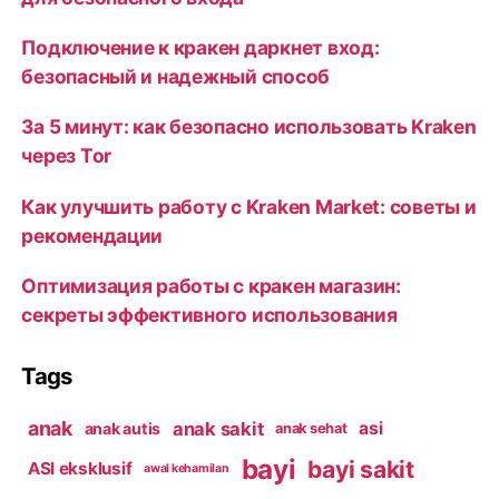
Подключение к кракен даркнет вход:
безопасный и надежный способ
За 5 минут: как безопасно использовать Kraken
через Tor
Как улучшить работу с Kraken Market: советы и
рекомендации
Оптимизация работы с кракен магазин:
секреты эффективного использования
Tags
anak
anak sakit
asi
anak autis
anak sehat
bayi
bayi sakit
ASI eksklusif
awal kehamilan