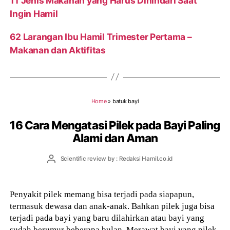
11 Jenis Makanan yang Harus Dihindari Saat
Ingin Hamil
62 Larangan Ibu Hamil Trimester Pertama –
Makanan dan Aktifitas
Home
»
batuk bayi
16 Cara Mengatasi Pilek pada Bayi Paling
Alami dan Aman
Post
Scientific review by : Redaksi Hamil.co.id
author
Penyakit pilek memang bisa terjadi pada siapapun,
termasuk dewasa dan anak-anak. Bahkan pilek juga bisa
terjadi pada bayi yang baru dilahirkan atau bayi yang
sudah berumur beberapa bulan. Merawat bayi yang pilek