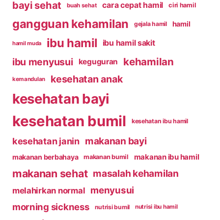
bayi sehat
cara cepat hamil
ciri hamil
buah sehat
gangguan kehamilan
hamil
gejala hamil
ibu hamil
ibu hamil sakit
hamil muda
kehamilan
ibu menyusui
keguguran
kesehatan anak
kemandulan
kesehatan bayi
kesehatan bumil
kesehatan ibu hamil
makanan bayi
kesehatan janin
makanan ibu hamil
makanan berbahaya
makanan bumil
makanan sehat
masalah kehamilan
menyusui
melahirkan normal
morning sickness
nutrisi bumil
nutrisi ibu hamil