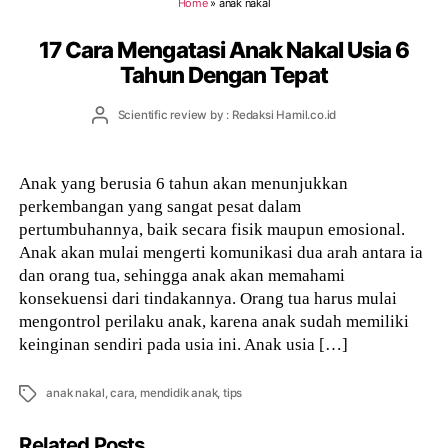
Home
»
anak nakal
17 Cara Mengatasi Anak Nakal Usia 6
Tahun Dengan Tepat
Post
Scientific review by : Redaksi Hamil.co.id
author
Anak yang berusia 6 tahun akan menunjukkan
perkembangan yang sangat pesat dalam
pertumbuhannya, baik secara fisik maupun emosional.
Anak akan mulai mengerti komunikasi dua arah antara ia
dan orang tua, sehingga anak akan memahami
konsekuensi dari tindakannya. Orang tua harus mulai
mengontrol perilaku anak, karena anak sudah memiliki
keinginan sendiri pada usia ini. Anak usia […]
Tags
anak nakal
,
cara
,
mendidik anak
,
tips
Related Posts