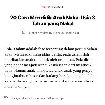
Home
»
anak nakal
20 Cara Mendidik Anak Nakal Usia 3
Tahun yang Nakal
Post
Scientific review by : Redaksi Hamil.co.id
author
Usia 3 tahun adalah fase terpenting dalam pertumbuhan
anak. Memasuki masa akhir balita, pada usia inilah
kepribadian anak dibentuk oleh orang tua. Pola didik
yang benar menjadi kunci kesuksesan dari mendidik
anak. Namun anak-anak tetap anak-anak yang punya
keingintahuan besar dan kadang bersikap nakal. Oleh
karena itu orang tua harus menemukan cara mendidik
anak nakal […]
Tags
anak
,
anak nakal
,
cara
,
mendidik anak
,
tips