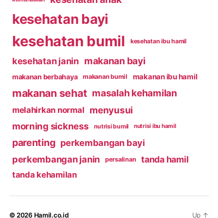
kesehatan bayi
kesehatan bumil
kesehatan ibu hamil
makanan bayi
kesehatan janin
makanan ibu hamil
makanan berbahaya
makanan bumil
makanan sehat
masalah kehamilan
menyusui
melahirkan normal
morning sickness
nutrisi bumil
nutrisi ibu hamil
parenting
perkembangan bayi
perkembangan janin
tanda hamil
persalinan
tanda kehamilan
© 2026
Hamil.co.id
Up
↑