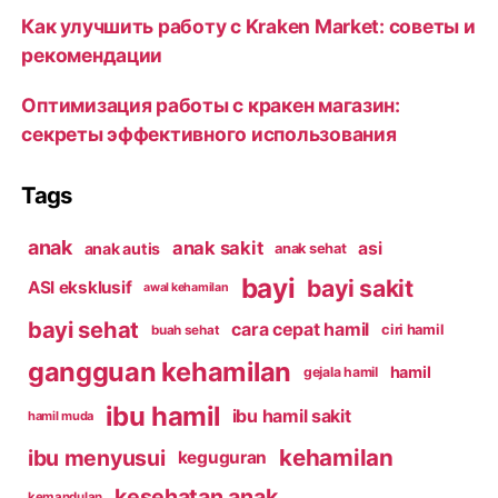
Как улучшить работу с Kraken Market: советы и
рекомендации
Оптимизация работы с кракен магазин:
секреты эффективного использования
Tags
anak
anak sakit
asi
anak autis
anak sehat
bayi
bayi sakit
ASI eksklusif
awal kehamilan
bayi sehat
cara cepat hamil
ciri hamil
buah sehat
gangguan kehamilan
hamil
gejala hamil
ibu hamil
ibu hamil sakit
hamil muda
kehamilan
ibu menyusui
keguguran
kesehatan anak
kemandulan