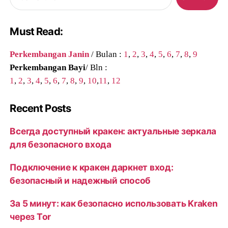
for:
Must Read:
Perkembangan Janin
/ Bulan :
1
,
2
,
3
,
4
,
5
,
6
,
7
,
8
,
9
Perkembangan Bayi
/ Bln :
1
,
2
,
3
,
4
,
5
,
6
,
7
,
8
,
9
,
10
,
11
,
12
Recent Posts
Всегда доступный кракен: актуальные зеркала
для безопасного входа
Подключение к кракен даркнет вход:
безопасный и надежный способ
За 5 минут: как безопасно использовать Kraken
через Tor