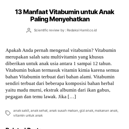
13 Manfaat Vitabumin untuk Anak
Paling Menyehatkan
Post
Scientific review by : Redaksi Hamil.co.id
author
Apakah Anda pernah mengenal vitabumin? Vitabumin
merupakan salah satu multivitamin yang khusus
diberikan untuk anak usia antara 1 sampai 12 tahun.
Vitabumin bukan termasuk vitamin kimia karena semua
bahan Vitabumin terbuat dari bahan alami. Vitabumin
sendiri terbuat dari beberapa komposisi bahan herbal
yaitu madu murni, ekstrak albumin dari ikan gabus,
pegagan dan temu lawak. Jika […]
anak sakit
,
anak sehat
,
anak susah makan
,
gizi anak
,
makanan anak
,
Tags
vitamin untuk anak