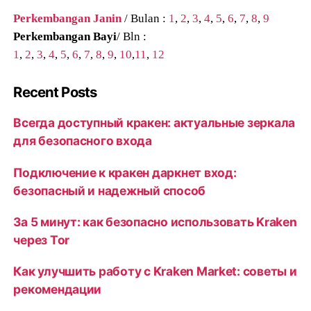
Perkembangan Janin
/ Bulan :
1
,
2
,
3
,
4
,
5
,
6
,
7
,
8
,
9
Perkembangan Bayi
/ Bln :
1
,
2
,
3
,
4
,
5
,
6
,
7
,
8
,
9
,
10
,
11
,
12
Recent Posts
Всегда доступный кракен: актуальные зеркала
для безопасного входа
Подключение к кракен даркнет вход:
безопасный и надежный способ
За 5 минут: как безопасно использовать Kraken
через Tor
Как улучшить работу с Kraken Market: советы и
рекомендации