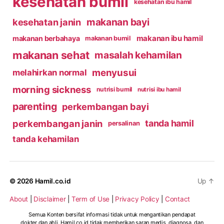
kesehatan bumil
kesehatan ibu hamil
makanan bayi
kesehatan janin
makanan ibu hamil
makanan berbahaya
makanan bumil
makanan sehat
masalah kehamilan
menyusui
melahirkan normal
morning sickness
nutrisi bumil
nutrisi ibu hamil
parenting
perkembangan bayi
perkembangan janin
tanda hamil
persalinan
tanda kehamilan
© 2026
Hamil.co.id
Up
↑
About
|
Disclaimer
|
Term of Use
|
Privacy Policy
|
Contact
Semua Konten bersifat informasi tidak untuk mengantikan pendapat
dokter dan ahli. Hamil.co.id tidak memberikan saran medis, diagnosa, dan