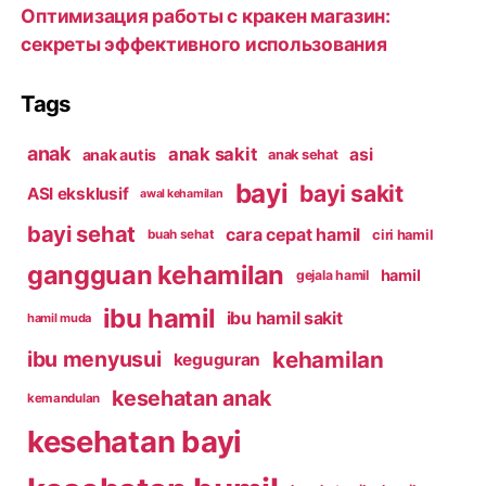
Оптимизация работы с кракен магазин:
секреты эффективного использования
Tags
anak
anak sakit
asi
anak autis
anak sehat
bayi
bayi sakit
ASI eksklusif
awal kehamilan
bayi sehat
cara cepat hamil
ciri hamil
buah sehat
gangguan kehamilan
hamil
gejala hamil
ibu hamil
ibu hamil sakit
hamil muda
kehamilan
ibu menyusui
keguguran
kesehatan anak
kemandulan
kesehatan bayi