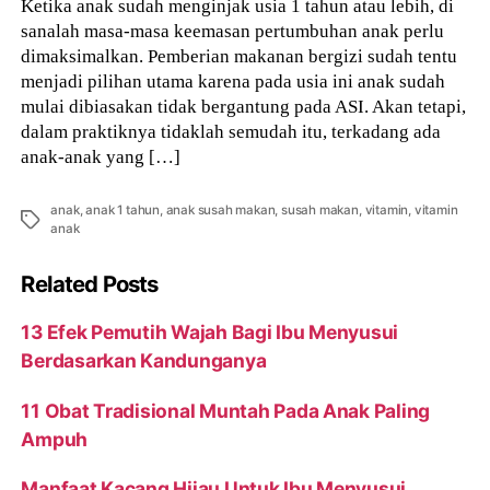
Ketika anak sudah menginjak usia 1 tahun atau lebih, di
sanalah masa-masa keemasan pertumbuhan anak perlu
dimaksimalkan. Pemberian makanan bergizi sudah tentu
menjadi pilihan utama karena pada usia ini anak sudah
mulai dibiasakan tidak bergantung pada ASI. Akan tetapi,
dalam praktiknya tidaklah semudah itu, terkadang ada
anak-anak yang […]
anak
,
anak 1 tahun
,
anak susah makan
,
susah makan
,
vitamin
,
vitamin
Tags
anak
Related Posts
13 Efek Pemutih Wajah Bagi Ibu Menyusui
Berdasarkan Kandunganya
11 Obat Tradisional Muntah Pada Anak Paling
Ampuh
Manfaat Kacang Hijau Untuk Ibu Menyusui