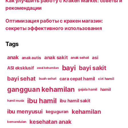
Как улучшить работу с Kraken Market: советы и
рекомендации
Оптимизация работы с кракен магазин:
секреты эффективного использования
Tags
anak
anak sakit
asi
anak autis
anak sehat
bayi
bayi sakit
ASI eksklusif
awal kehamilan
bayi sehat
cara cepat hamil
ciri hamil
buah sehat
gangguan kehamilan
hamil
gejala hamil
ibu hamil
ibu hamil sakit
hamil muda
kehamilan
ibu menyusui
keguguran
kesehatan anak
kemandulan