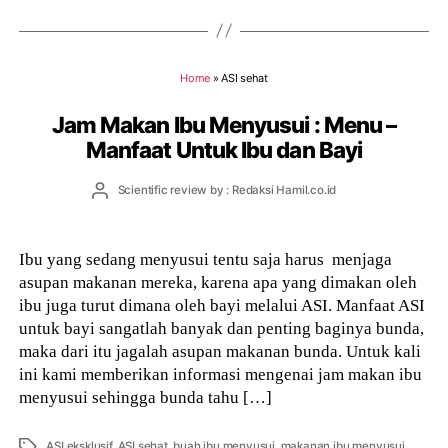
Home
»
ASI sehat
Jam Makan Ibu Menyusui : Menu –
Manfaat Untuk Ibu dan Bayi
Post
Scientific review by : Redaksi Hamil.co.id
author
Ibu yang sedang menyusui tentu saja harus menjaga
asupan makanan mereka, karena apa yang dimakan oleh
ibu juga turut dimana oleh bayi melalui ASI. Manfaat ASI
untuk bayi sangatlah banyak dan penting baginya bunda,
maka dari itu jagalah asupan makanan bunda. Untuk kali
ini kami memberikan informasi mengenai jam makan ibu
menyusui sehingga bunda tahu […]
Tags
ASI eksklusif
,
ASI sehat
,
buah ibu menyusui
,
makanan ibu menyusui