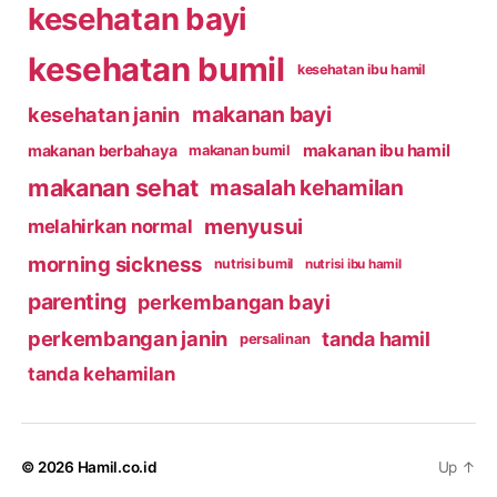
kesehatan bayi
kesehatan bumil
kesehatan ibu hamil
makanan bayi
kesehatan janin
makanan ibu hamil
makanan berbahaya
makanan bumil
makanan sehat
masalah kehamilan
menyusui
melahirkan normal
morning sickness
nutrisi bumil
nutrisi ibu hamil
parenting
perkembangan bayi
perkembangan janin
tanda hamil
persalinan
tanda kehamilan
© 2026
Hamil.co.id
Up
↑