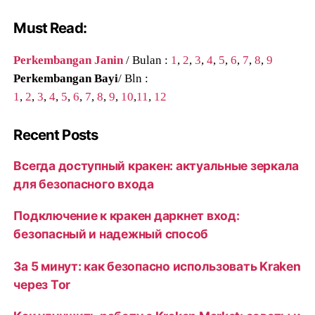
Must Read:
Perkembangan Janin
/ Bulan :
1
,
2
,
3
,
4
,
5
,
6
,
7
,
8
,
9
Perkembangan Bayi
/ Bln :
1
,
2
,
3
,
4
,
5
,
6
,
7
,
8
,
9
,
10
,
11
,
12
Recent Posts
Всегда доступный кракен: актуальные зеркала
для безопасного входа
Подключение к кракен даркнет вход:
безопасный и надежный способ
За 5 минут: как безопасно использовать Kraken
через Tor