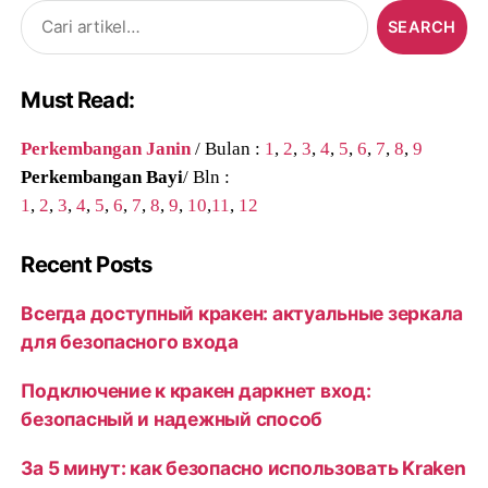
Search
for:
Must Read:
Perkembangan Janin
/ Bulan :
1
,
2
,
3
,
4
,
5
,
6
,
7
,
8
,
9
Perkembangan Bayi
/ Bln :
1
,
2
,
3
,
4
,
5
,
6
,
7
,
8
,
9
,
10
,
11
,
12
Recent Posts
Всегда доступный кракен: актуальные зеркала
для безопасного входа
Подключение к кракен даркнет вход:
безопасный и надежный способ
За 5 минут: как безопасно использовать Kraken