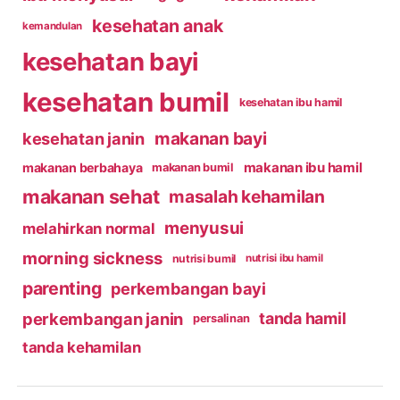
kesehatan anak
kemandulan
kesehatan bayi
kesehatan bumil
kesehatan ibu hamil
makanan bayi
kesehatan janin
makanan ibu hamil
makanan berbahaya
makanan bumil
makanan sehat
masalah kehamilan
menyusui
melahirkan normal
morning sickness
nutrisi bumil
nutrisi ibu hamil
parenting
perkembangan bayi
perkembangan janin
tanda hamil
persalinan
tanda kehamilan