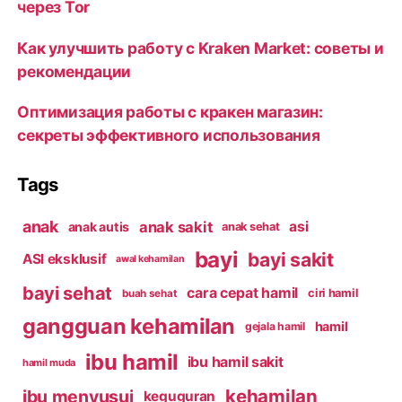
через Tor
Как улучшить работу с Kraken Market: советы и
рекомендации
Оптимизация работы с кракен магазин:
секреты эффективного использования
Tags
anak
anak sakit
asi
anak autis
anak sehat
bayi
bayi sakit
ASI eksklusif
awal kehamilan
bayi sehat
cara cepat hamil
ciri hamil
buah sehat
gangguan kehamilan
hamil
gejala hamil
ibu hamil
ibu hamil sakit
hamil muda
kehamilan
ibu menyusui
keguguran