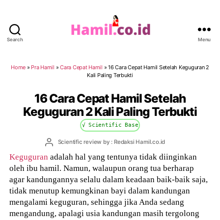
Search
Menu
Hamil.co.id
Home
»
Pra Hamil
»
Cara Cepat Hamil
»
16 Cara Cepat Hamil Setelah Keguguran 2
Kali Paling Terbukti
16 Cara Cepat Hamil Setelah
Keguguran 2 Kali Paling Terbukti
√ Scientific Base
Post
Scientific review by : Redaksi Hamil.co.id
author
Keguguran
adalah hal yang tentunya tidak diinginkan
oleh ibu hamil. Namun, walaupun orang tua berharap
agar kandungannya selalu dalam keadaan baik-baik saja,
tidak menutup kemungkinan bayi dalam kandungan
mengalami keguguran, sehingga jika Anda sedang
mengandung, apalagi usia kandungan masih tergolong