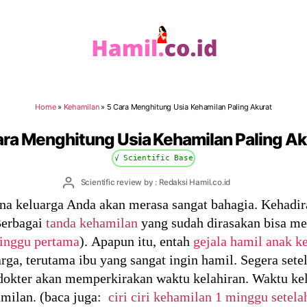
Hamil.co.id
Home
»
Kehamilan
»
5 Cara Menghitung Usia Kehamilan Paling Akurat
ara Menghitung Usia Kehamilan Paling Ak
√ Scientific Base
Post
Scientific review by : Redaksi Hamil.co.id
author
 keluarga Anda akan merasa sangat bahagia. Kehadir
Berbagai
tanda kehamilan
yang sudah dirasakan bisa me
minggu pertama
). Apapun itu, entah
gejala hamil anak 
rga, terutama ibu yang sangat ingin hamil. Segera set
dokter akan memperkirakan waktu kelahiran. Waktu kel
amilan. (baca juga:
ciri ciri kehamilan 1 minggu setel