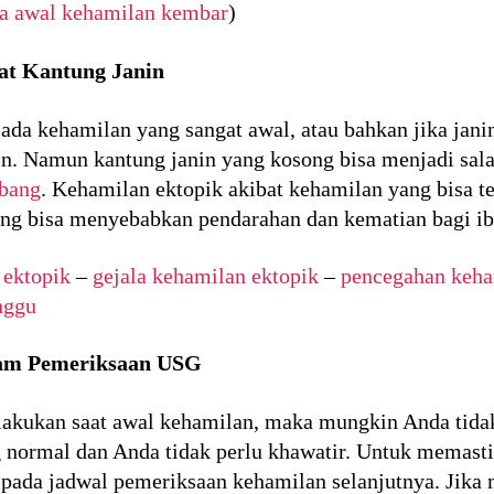
a awal kehamilan kembar
)
at Kantung Janin
 ada kehamilan yang sangat awal, atau bahkan jika jan
n. Namun kantung janin yang kosong bisa menjadi sala
mbang
. Kehamilan ektopik akibat kehamilan yang bisa te
ang bisa menyebabkan pendarahan dan kematian bagi i
 ektopik
–
gejala kehamilan ektopik
–
pencegahan keha
nggu
lam Pemeriksaan USG
lakukan saat awal kehamilan, maka mungkin Anda tid
ng normal dan Anda tidak perlu khawatir. Untuk memast
pada jadwal pemeriksaan kehamilan selanjutnya. Jika