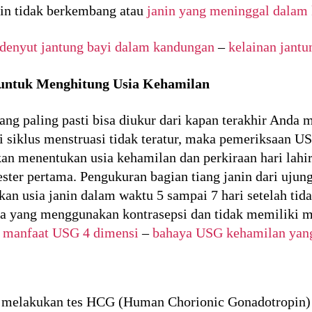
in tidak berkembang atau
janin yang meninggal dalam
denyut jantung bayi dalam kandungan
–
kelainan jantu
untuk Menghitung Usia Kehamilan
ng paling pasti bisa diukur dari kapan terakhir Anda m
siklus menstruasi tidak teratur, maka pemeriksaan US
n menentukan usia kehamilan dan perkiraan hari lahi
ester pertama. Pengukuran bagian tiang janin dari ujun
an usia janin dalam waktu 5 sampai 7 hari setelah tid
ta yang menggunakan kontrasepsi dan tidak memiliki me
:
manfaat USG 4 dimensi
–
bahaya USG kehamilan yang 
melakukan tes HCG (Human Chorionic Gonadotropin) j