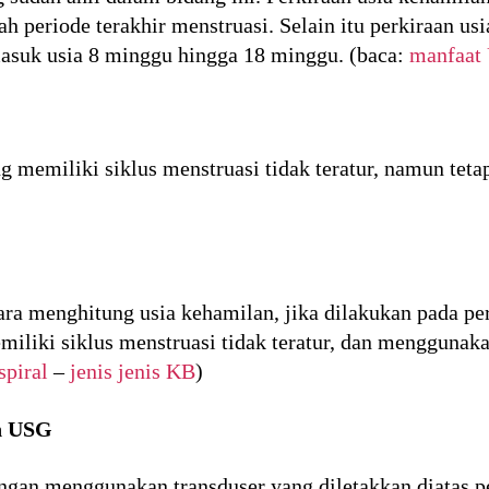
ah periode terakhir menstruasi. Selain itu perkiraan us
masuk usia 8 minggu hingga 18 minggu. (baca:
manfaat
g memiliki siklus menstruasi tidak teratur, namun teta
cara menghitung usia kehamilan, jika dilakukan pada pe
liki siklus menstruasi tidak teratur, dan menggunakan
spiral
–
jenis jenis KB
)
n USG
gan menggunakan transduser yang diletakkan diatas p