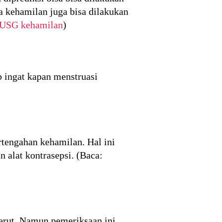
ia kehamilan juga bisa dilakukan
 USG kehamilan
)
p ingat kapan menstruasi
rtengahan kehamilan. Hal ini
 alat kontrasepsi. (Baca:
erut. Namun pemeriksaan ini