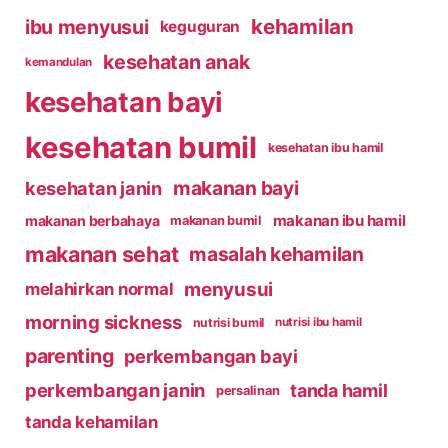
kehamilan
ibu menyusui
keguguran
kesehatan anak
kemandulan
kesehatan bayi
kesehatan bumil
kesehatan ibu hamil
makanan bayi
kesehatan janin
makanan ibu hamil
makanan berbahaya
makanan bumil
makanan sehat
masalah kehamilan
menyusui
melahirkan normal
morning sickness
nutrisi bumil
nutrisi ibu hamil
parenting
perkembangan bayi
perkembangan janin
tanda hamil
persalinan
tanda kehamilan