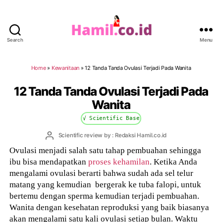
Search
Menu
Hamil.co.id
Home
»
Kewanitaan
»
12 Tanda Tanda Ovulasi Terjadi Pada Wanita
12 Tanda Tanda Ovulasi Terjadi Pada
Wanita
√ Scientific Base
Post
Scientific review by : Redaksi Hamil.co.id
author
Ovulasi menjadi salah satu tahap pembuahan sehingga
ibu bisa mendapatkan
proses kehamilan
. Ketika Anda
mengalami ovulasi berarti bahwa sudah ada sel telur
matang yang kemudian bergerak ke tuba falopi, untuk
bertemu dengan sperma kemudian terjadi pembuahan.
Wanita dengan kesehatan reproduksi yang baik biasanya
akan mengalami satu kali ovulasi setiap bulan. Waktu