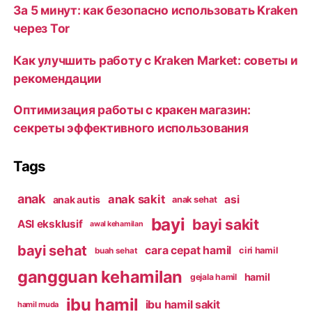
За 5 минут: как безопасно использовать Kraken
через Tor
Как улучшить работу с Kraken Market: советы и
рекомендации
Оптимизация работы с кракен магазин:
секреты эффективного использования
Tags
anak
anak sakit
asi
anak autis
anak sehat
bayi
bayi sakit
ASI eksklusif
awal kehamilan
bayi sehat
cara cepat hamil
ciri hamil
buah sehat
gangguan kehamilan
hamil
gejala hamil
ibu hamil
ibu hamil sakit
hamil muda