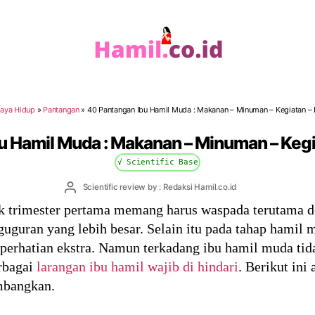
Hamil.co.id
aya Hidup
»
Pantangan
»
40 Pantangan Ibu Hamil Muda : Makanan – Minuman – Kegiatan –
u Hamil Muda : Makanan – Minuman – Kegi
√ Scientific Base
Post
Scientific review by : Redaksi Hamil.co.id
author
k trimester pertama memang harus waspada terutama 
uguran yang lebih besar. Selain itu pada tahap hamil
rhatian ekstra. Namun terkadang ibu hamil muda tida
erbagai
larangan ibu hamil wajib di hindari
. Berikut ini
mbangkan.