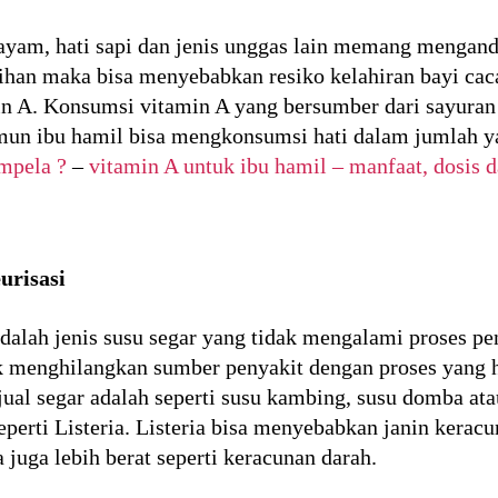
 ayam, hati sapi dan jenis unggas lain memang mengan
bihan maka bisa menyebabkan resiko kelahiran bayi cacat
in A. Konsumsi vitamin A yang bersumber dari sayuran
un ibu hamil bisa mengkonsumsi hati dalam jumlah yan
mpela ?
–
vitamin A untuk ibu hamil – manfaat, dosis
urisasi
adalah jenis susu segar yang tidak mengalami proses pe
uk menghilangkan sumber penyakit dengan proses yang h
ijual segar adalah seperti susu kambing, susu domba ata
erti Listeria. Listeria bisa menyebabkan janin kerac
juga lebih berat seperti keracunan darah.