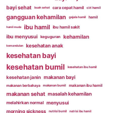
bayi sehat
cara cepat hamil
ciri hamil
buah sehat
gangguan kehamilan
hamil
gejala hamil
ibu hamil
ibu hamil sakit
hamil muda
kehamilan
ibu menyusui
keguguran
kesehatan anak
kemandulan
kesehatan bayi
kesehatan bumil
kesehatan ibu hamil
makanan bayi
kesehatan janin
makanan ibu hamil
makanan berbahaya
makanan bumil
makanan sehat
masalah kehamilan
menyusui
melahirkan normal
morning sickness
nutrisi bumil
nutrisi ibu hamil