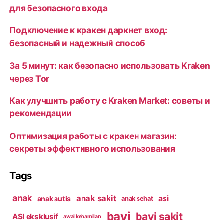
для безопасного входа
Подключение к кракен даркнет вход:
безопасный и надежный способ
За 5 минут: как безопасно использовать Kraken
через Tor
Как улучшить работу с Kraken Market: советы и
рекомендации
Оптимизация работы с кракен магазин:
секреты эффективного использования
Tags
anak
anak sakit
asi
anak autis
anak sehat
bayi
bayi sakit
ASI eksklusif
awal kehamilan