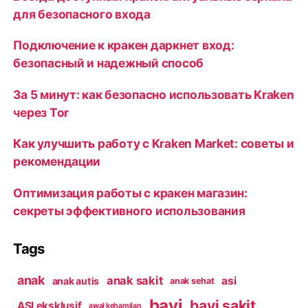
для безопасного входа
Подключение к кракен даркнет вход:
безопасный и надежный способ
За 5 минут: как безопасно использовать Kraken
через Tor
Как улучшить работу с Kraken Market: советы и
рекомендации
Оптимизация работы с кракен магазин:
секреты эффективного использования
Tags
anak
anak sakit
asi
anak autis
anak sehat
bayi
bayi sakit
ASI eksklusif
awal kehamilan