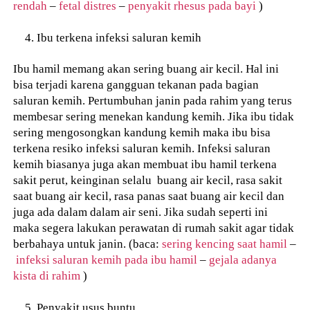
rendah
–
fetal distres
–
penyakit rhesus pada bayi
)
Ibu terkena infeksi saluran kemih
Ibu hamil memang akan sering buang air kecil. Hal ini
bisa terjadi karena gangguan tekanan pada bagian
saluran kemih. Pertumbuhan janin pada rahim yang terus
membesar sering menekan kandung kemih. Jika ibu tidak
sering mengosongkan kandung kemih maka ibu bisa
terkena resiko infeksi saluran kemih. Infeksi saluran
kemih biasanya juga akan membuat ibu hamil terkena
sakit perut, keinginan selalu buang air kecil, rasa sakit
saat buang air kecil, rasa panas saat buang air kecil dan
juga ada dalam dalam air seni. Jika sudah seperti ini
maka segera lakukan perawatan di rumah sakit agar tidak
berbahaya untuk janin. (baca:
sering kencing saat hamil
–
infeksi saluran kemih pada ibu hamil
–
gejala adanya
kista di rahim
)
Penyakit usus buntu