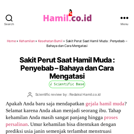
Search
Menu
Hamil.co.id
Home
»
Kehamilan
»
Kesehatan Bumil
»
Sakit Perut Saat Hamil Muda : Penyebab –
Bahaya dan Cara Mengatasi
Sakit Perut Saat Hamil Muda :
Penyebab – Bahaya dan Cara
Mengatasi
√ Scientific Base
Post
Scientific review by : Redaksi Hamil.co.id
author
Apakah Anda baru saja mendapatkan
gejala hamil muda
?
Selamat karena Anda akan menjadi seorang ibu. Tahap
kehamilan Anda masih sangat panjang hingga
proses
persalinan
. Umur kehamilan bisa ditentukan dengan
prediksi usia janin semenjak terlambat menstruasi