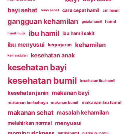
bayi sehat
cara cepat hamil
ciri hamil
buah sehat
gangguan kehamilan
hamil
gejala hamil
ibu hamil
ibu hamil sakit
hamil muda
kehamilan
ibu menyusui
keguguran
kesehatan anak
kemandulan
kesehatan bayi
kesehatan bumil
kesehatan ibu hamil
makanan bayi
kesehatan janin
makanan ibu hamil
makanan berbahaya
makanan bumil
makanan sehat
masalah kehamilan
menyusui
melahirkan normal
morning sickness
nutrisi bumil
nutrisi ibu hamil