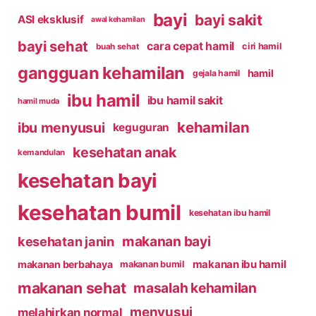
bayi
bayi sakit
ASI eksklusif
awal kehamilan
bayi sehat
cara cepat hamil
ciri hamil
buah sehat
gangguan kehamilan
hamil
gejala hamil
ibu hamil
ibu hamil sakit
hamil muda
kehamilan
ibu menyusui
keguguran
kesehatan anak
kemandulan
kesehatan bayi
kesehatan bumil
kesehatan ibu hamil
makanan bayi
kesehatan janin
makanan ibu hamil
makanan berbahaya
makanan bumil
makanan sehat
masalah kehamilan
menyusui
melahirkan normal