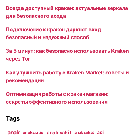
Всегда доступный кракен: актуальные зеркала
для безопасного входа
Подключение к кракен даркнет вход:
безопасный и надежный способ
За 5 минут: как безопасно использовать Kraken
через Tor
Как улучшить работу с Kraken Market: советы и
рекомендации
Оптимизация работы с кракен магазин:
секреты эффективного использования
Tags
anak
anak sakit
asi
anak autis
anak sehat