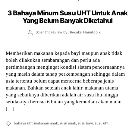
3 Bahaya Minum Susu UHT Untuk Anak
Yang Belum Banyak Diketahui
Post
Scientific review by : Redaksi Hamil.co.id
author
Memberikan makanan kepada bayi maupun anak tidak
boleh dilakukan sembarangan dan perlu ada
pertimbangan mengingat kondisi sistem pencernaannya
yang masih dalam tahap perkembangan sehingga dalam
usia tertentu belum dapat mencerna beberapa jenis
makanan. Bahkan setelah anak lahir, makanan utama
yang sebaiknya diberikan adalah air susu ibu hingga
setidaknya berusia 6 bulan yang kemudian akan mulai
[…]
Tags
bahaya uht
,
makanan anak
,
susu anak
,
susu bayi
,
susu uht