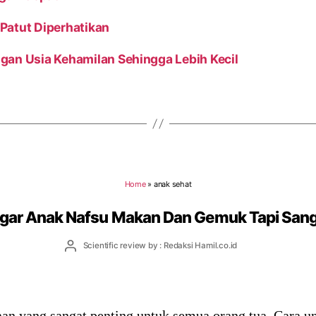
Patut Diperhatikan
gan Usia Kehamilan Sehingga Lebih Kecil
Home
»
anak sehat
Agar Anak Nafsu Makan Dan Gemuk Tapi Sang
Post
Scientific review by : Redaksi Hamil.co.id
author
an yang sangat penting untuk semua orang tua. Cara u