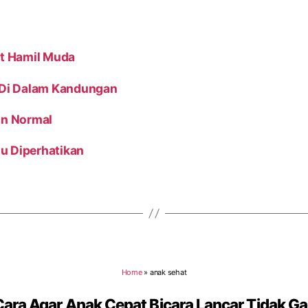
at Hamil Muda
 Di Dalam Kandungan
an Normal
lu Diperhatikan
Home
»
anak sehat
Cara Agar Anak Cepat Bicara Lancar Tidak G