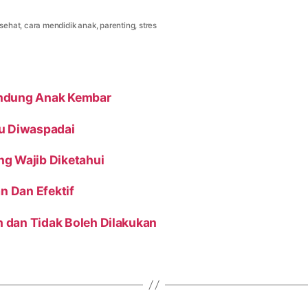
sehat
,
cara mendidik anak
,
parenting
,
stres
andung Anak Kembar
lu Diwaspadai
ang Wajib Diketahui
n Dan Efektif
h dan Tidak Boleh Dilakukan