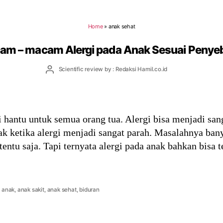
Home
»
anak sehat
am – macam Alergi pada Anak Sesuai Peny
Post
Scientific review by : Redaksi Hamil.co.id
author
 hantu untuk semua orang tua. Alergi bisa menjadi sa
k ketika alergi menjadi sangat parah. Masalahnya bany
tentu saja. Tapi ternyata alergi pada anak bahkan bisa t
i anak
,
anak sakit
,
anak sehat
,
biduran