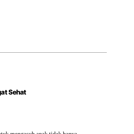
at Sehat
ntuk mengasuh anak tidak hanya