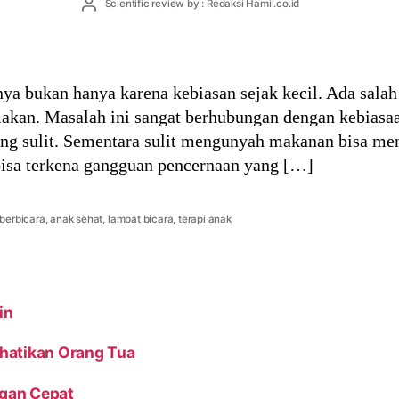
Post
Scientific review by : Redaksi Hamil.co.id
author
ya bukan hanya karena kebiasan sejak kecil. Ada salah
akan. Masalah ini sangat berhubungan dengan kebiasa
ng sulit. Sementara sulit mengunyah makanan bisa me
 bisa terkena gangguan pencernaan yang […]
berbicara
,
anak sehat
,
lambat bicara
,
terapi anak
in
rhatikan Orang Tua
gan Cepat