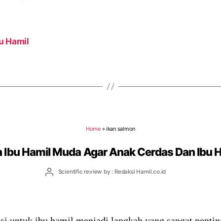
u Hamil
Home
»
ikan salmon
 Ibu Hamil Muda Agar Anak Cerdas Dan Ibu H
Post
Scientific review by : Redaksi Hamil.co.id
author
i untuk ibu hamil menjadi langkah yang sangat pentin