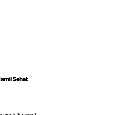
amil Sehat
g untuk ibu hamil.