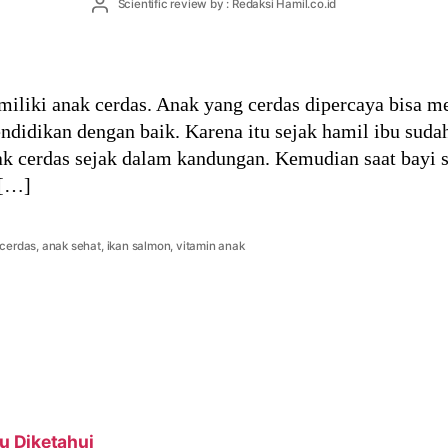
Post
Scientific review by : Redaksi Hamil.co.id
author
miliki anak cerdas. Anak yang cerdas dipercaya bisa m
ndidikan dengan baik. Karena itu sejak hamil ibu su
k cerdas sejak dalam kandungan. Kemudian saat bayi 
 […]
 cerdas
,
anak sehat
,
ikan salmon
,
vitamin anak
u Diketahui