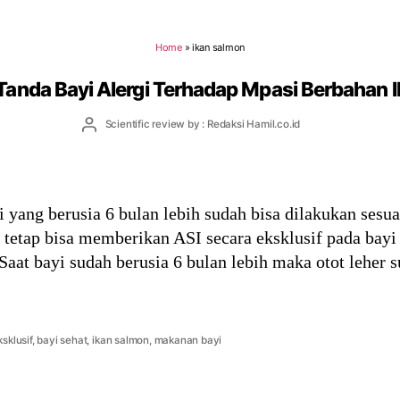
Home
»
ikan salmon
Tanda Bayi Alergi Terhadap Mpasi Berbahan 
Post
Scientific review by : Redaksi Hamil.co.id
author
ang berusia 6 bulan lebih sudah bisa dilakukan sesua
a tetap bisa memberikan ASI secara eksklusif pada bay
at bayi sudah berusia 6 bulan lebih maka otot leher s
ksklusif
,
bayi sehat
,
ikan salmon
,
makanan bayi