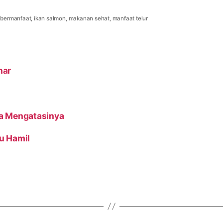
 bermanfaat
,
ikan salmon
,
makanan sehat
,
manfaat telur
nar
ra Mengatasinya
u Hamil